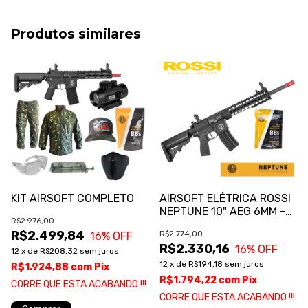
Produtos similares
KIT AIRSOFT COMPLETO
AIRSOFT ELÉTRICA ROSSI
NEPTUNE 10" AEG 6MM -
R$2.976,00
MOSFET E ALTO
R$2.499,84
R$2.774,00
16
% OFF
DESENPENHO
R$2.330,16
16
% OFF
12
x
de
R$208,32
sem juros
12
x
de
R$194,18
sem juros
R$1.924,88
com
Pix
R$1.794,22
com
Pix
CORRE QUE ESTA ACABANDO !!!
CORRE QUE ESTA ACABANDO !!!