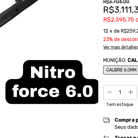
R$3.704,00
R$3.111,
R$2.395,75
12
x de
R$259,
23% de descon
Ver mais detalhe
MUNIÇÃO:
CAL
CALIBRE 6.0MM
1
em estoque
Compra 
Seus dado
Trocas e