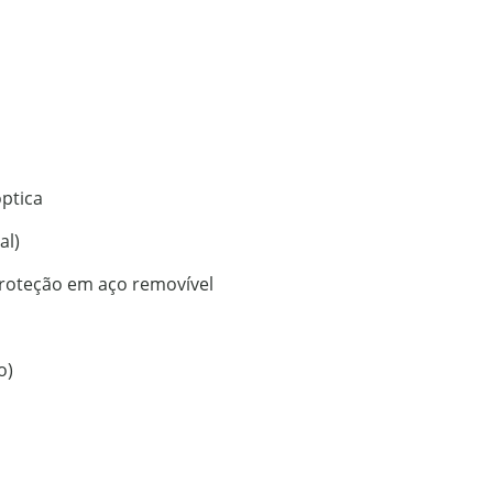
óptica
al)
proteção em aço removível
o)