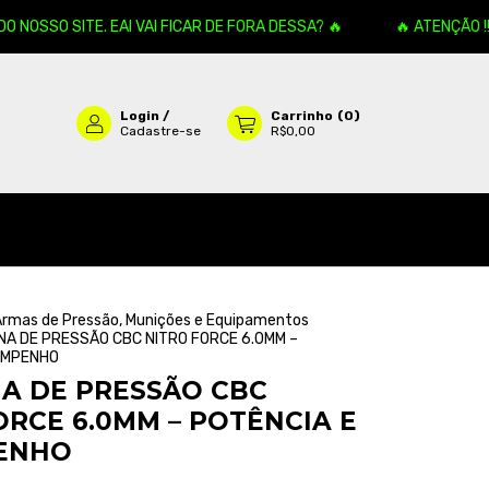
SO SITE. EAI VAI FICAR DE FORA DESSA? 🔥
🔥 ATENÇÃO !!! ME
Login
/
Carrinho
(
0
)
Cadastre-se
R$0,00
 Armas de Pressão, Munições e Equipamentos
NA DE PRESSÃO CBC NITRO FORCE 6.0MM –
EMPENHO
A DE PRESSÃO CBC
ORCE 6.0MM – POTÊNCIA E
ENHO