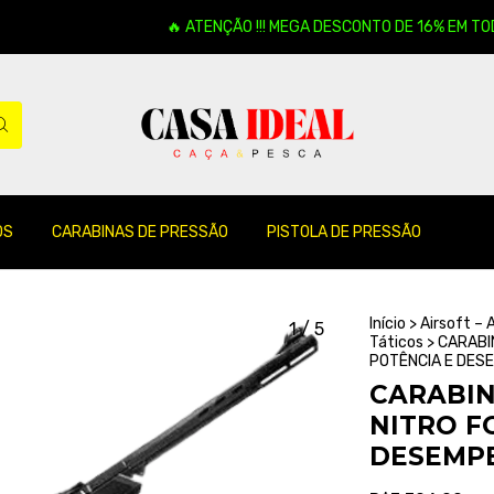
🔥 ATENÇÃO !!! MEGA DESCONTO DE 16% EM TODO NOS
OS
CARABINAS DE PRESSÃO
PISTOLA DE PRESSÃO
Início
>
Airsoft –
1
/
5
Táticos
>
CARABI
POTÊNCIA E DES
CARABIN
NITRO F
DESEMP