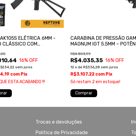
 AK105S ELÉTRICA 6MM -
CARABINA DE PRESSÃO GA
O CLÁSSICO COM
MAGNUM IGT 5.5MM – POTÊN
OLOGIA MODERNA
PRECISÃO
,00
R$4.803,99
810,64
R$4.035,35
16
% OFF
16
% OFF
$234,22
sem juros
12
x
de
R$336,28
sem juros
64,19
com
Pix
R$3.107,22
com
Pix
QUE ESTA ACABANDO !!!
Só restam
2
em estoque!
rar
Comprar
Trocas e devoluções
In
Politica de Privacidade
To