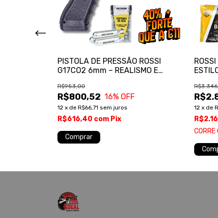
8 Madeira VR
PISTOLA DE PRESSÃO ROSSI
ROSSI
G17CO2 6mm – REALISMO E
ESTIL
PRECISÃO PARA AIRSOFT
TECN
R$953,00
R$3.346
R$800,52
R$2.
FF
16
% OFF
12
x
de
R$66,71
sem juros
12
x
de
R
R$616,40
com
Pix
R$2.1
!
CORRE 
Comprar
Comp