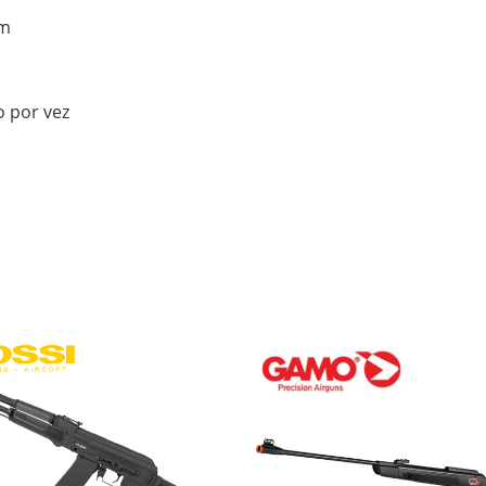
im
 por vez