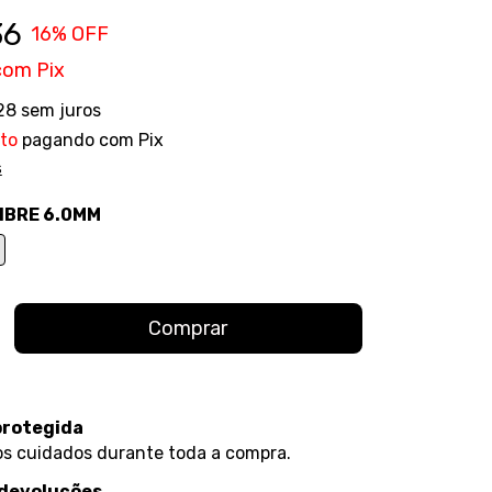
36
16
% OFF
com
Pix
28
sem juros
to
pagando com Pix
s
IBRE 6.0MM
protegida
s cuidados durante toda a compra.
 devoluções