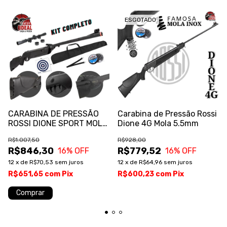
ESGOTADO
CARABINA DE PRESSÃO
Carabina de Pressão Rossi
ROSSI DIONE SPORT MOLA
Dione 4G Mola 5.5mm
5.5 COM KIT COMPLETO
R$1.007,50
R$928,00
R$846,30
R$779,52
16
% OFF
16
% OFF
12
x
de
R$70,53
sem juros
12
x
de
R$64,96
sem juros
R$651,65
com
Pix
R$600,23
com
Pix
Comprar