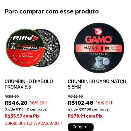
Para comprar com esse produto
CHUMBINHO DIABOLÔ
CHUMBINHO GAMO MATCH
PROMAX 5.5
5.5MM
R$55,00
R$122,00
R$46,20
R$102,48
16
% OFF
16
% OFF
3
x
de
R$15,40
sem juros
6
x
de
R$17,08
sem juros
R$35,57
com
Pix
R$78,91
com
Pix
CORRE QUE ESTA ACABANDO !!!