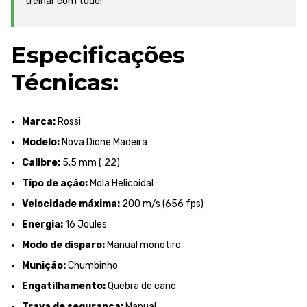
treinar com tudo!
Especificações
Técnicas:
Marca:
Rossi
Modelo:
Nova Dione Madeira
Calibre:
5.5 mm (.22)
Tipo de ação:
Mola Helicoidal
Velocidade máxima:
200 m/s (656 fps)
Energia:
16 Joules
Modo de disparo:
Manual monotiro
Munição:
Chumbinho
Engatilhamento:
Quebra de cano
Trava de segurança:
Manual