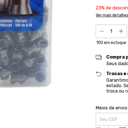
23% de descon
Ver mais detalhe
100
em estoque
Compra 
Seus dado
Trocas e
Garantimo
estado. S
troca ou 
Entregas para o 
Meios de envio