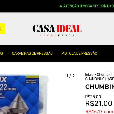
🔥 ATENÇÃO !!! MEGA DESCONTO DE 16
OS
CARABINAS DE PRESSÃO
PISTOLA DE PRESSÃO
Início
>
Chumbinhos
1
/
2
CHUMBINHO HARP
CHUMBIN
R$25,00
R$21,00
R$16,17
com