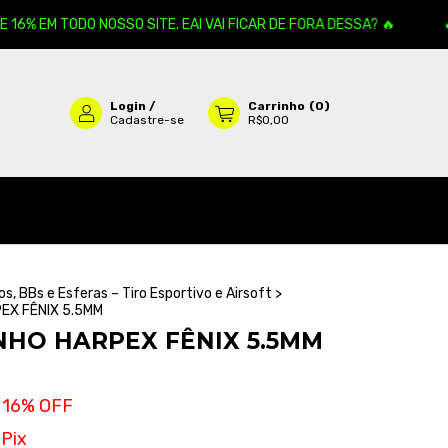
% EM TODO NOSSO SITE. EAI VAI FICAR DE FORA DESSA? 🔥
🔥 A
Login
/
Carrinho
(
0
)
Cadastre-se
R$0,00
, BBs e Esferas – Tiro Esportivo e Airsoft
>
EX FÊNIX 5.5MM
HO HARPEX FÊNIX 5.5MM
16
% OFF
Pix