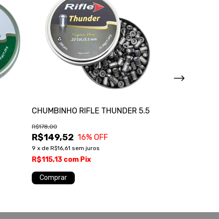
CHUMBINHO RIFLE THUNDER 5.5
CHUMBINHO R
5.5MM
R$178,00
R$149,52
R$39,00
16
% OFF
R$32,76
16
9
x
de
R$16,61
sem juros
2
x
de
R$16,38
se
R$115,13
com
Pix
R$25,23
com
Comprar