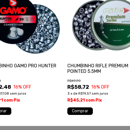
INHO GAMO PRO HUNTER
CHUMBINHO RIFLE PREMIUM
POINTED 5.5MM
0
R$69,90
2,48
R$58,72
16
% OFF
16
% OFF
$17,08
sem juros
3
x
de
R$19,57
sem juros
91
com
Pix
R$45,21
com
Pix