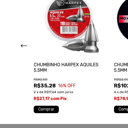
 ATTACK
CHUMBINHO HARPEX AQUILES
CHUMB
5.5MM
5.5MM
R$42,00
R$122,0
R$35,28
R$10
16
% OFF
2
x
de
R$17,64
sem juros
6
x
de
R
R$27,17
com
Pix
R$78,