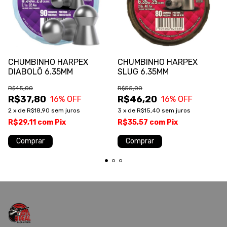
CHUMBINHO HARPEX
CHUMBINHO HARPEX
DIABOLÔ 6.35MM
SLUG 6.35MM
R$45,00
R$55,00
R$37,80
R$46,20
16
% OFF
16
% OFF
2
x
de
R$18,90
sem juros
3
x
de
R$15,40
sem juros
R$29,11
com
Pix
R$35,57
com
Pix