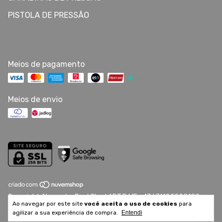
PISTOLA DE PRESSÃO
Meios de pagamento
Meios de envio
Copyright Alexandre Raul Chad ART.R.ME - 13671192000100 -
Ao navegar por este site
você aceita o uso de cookies
para
2026. Todos os direitos reservados.
agilizar a sua experiência de compra.
Entendi