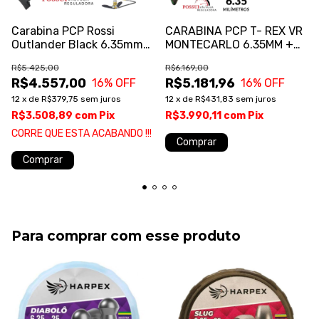
Carabina PCP Rossi
CARABINA PCP T- REX VR
Outlander Black 6.35mm
MONTECARLO 6.35MM +
com Válvula Reguladora +
BOMBA
R$5.425,00
R$6.169,00
Bomba
R$4.557,00
R$5.181,96
16
% OFF
16
% OFF
12
x
de
R$379,75
sem juros
12
x
de
R$431,83
sem juros
R$3.508,89
com
Pix
R$3.990,11
com
Pix
CORRE QUE ESTA ACABANDO !!!
Comprar
Comprar
Para comprar com esse produto