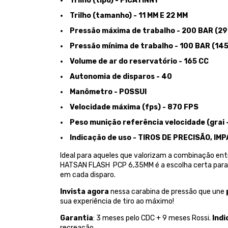
Trilho (tipo) - PICATINNY
Trilho (tamanho) - 11 MM E 22 MM
Pressão máxima de trabalho - 200 BAR (29
Pressão mínima de trabalho - 100 BAR (145
Volume de ar do reservatório - 165 CC
Autonomia de disparos - 40
Manômetro - POSSUI
Velocidade máxima (fps) - 870 FPS
Peso munição referência velocidade (grai 
Indicação de uso - TIROS DE PRECISÃO, I
Ideal para aqueles que valorizam a combinação en
HATSAN FLASH PCP 6,35MM é a escolha certa para
em cada disparo.
Invista agora
nessa carabina de pressão que une
sua experiência de tiro ao máximo!
Garantia
: 3 meses pelo CDC + 9 meses Rossi.
Indi
recreação.