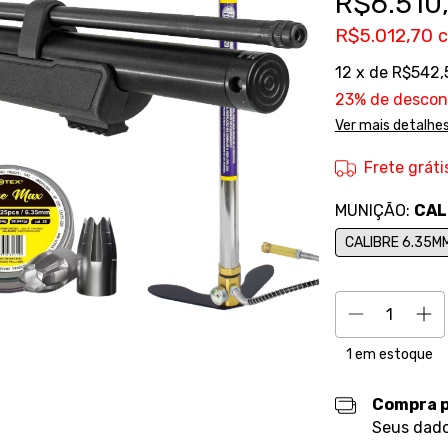
R$6.510
R$5.012,70
12
x de
R$542,
23% de descon
Ver mais detalhe
Frete gráti
MUNIÇÃO:
CAL
CALIBRE 6.35M
1
em estoque
Compra 
Seus dado