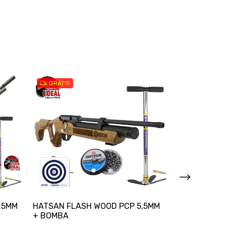
GRÁTIS
GRÁTIS
.5MM
HATSAN FLASH WOOD PCP 5,5MM
HATSAN FLA
+ BOMBA
+ BOMBA