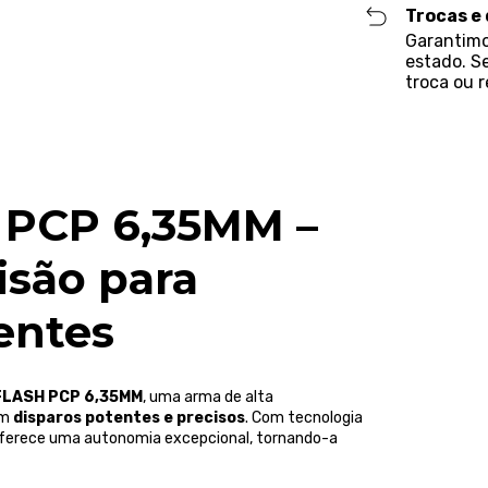
Trocas e
Garantimo
estado. S
troca ou 
PCP 6,35MM –
isão para
entes
 FLASH PCP 6,35MM
, uma arma de alta
am
disparos potentes e precisos
. Com tecnologia
 oferece uma autonomia excepcional, tornando-a