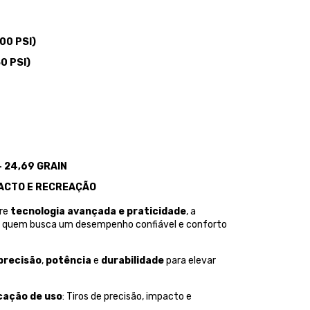
00 PSI)
0 PSI)
- 24,69 GRAIN
MPACTO E RECREAÇÃO
tre
tecnologia avançada e praticidade
, a
 quem busca um desempenho confiável e conforto
precisão
,
potência
e
durabilidade
para elevar
cação de uso
: Tiros de precisão, impacto e