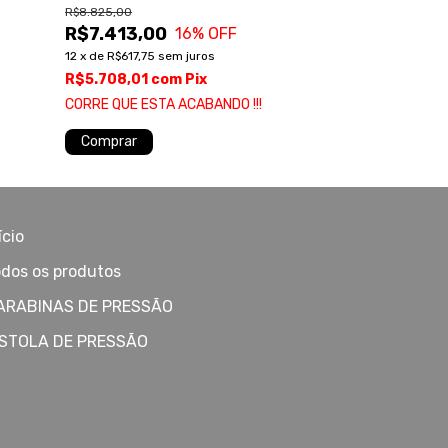
R$8.825,00
R$8.825,00
R$7.413,00
R$7.413,00
16
% OFF
12
x
de
R$617,75
sem juros
12
x
de
R$617,75
s
R$5.708,01
com
Pix
R$5.708,01
c
CORRE QUE ESTA ACABANDO !!!
CORRE QUE EST
Comprar
Comprar
ício
dos os produtos
ARABINAS DE PRESSÃO
ISTOLA DE PRESSÃO