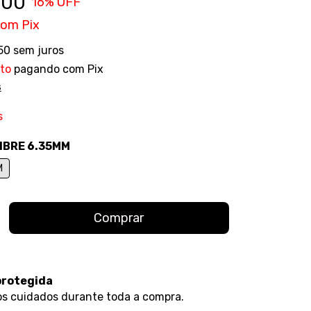
,00
16
% OFF
com
Pix
50
sem juros
to
pagando com Pix
s
s
IBRE 6.35MM
M
protegida
s cuidados durante toda a compra.