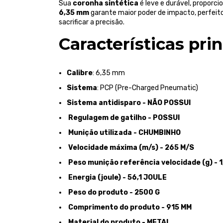
Sua
coronha sintética
é leve e durável, proporci
6,35 mm
garante maior poder de impacto, perfei
sacrificar a precisão.
Características prin
Calibre
: 6,35 mm
Sistema
: PCP (Pre-Charged Pneumatic)
Sistema antidisparo - NÃO POSSUI
Regulagem de gatilho - POSSUI
Munição utilizada - CHUMBINHO
Velocidade máxima (m/s) - 265 M/S
Peso munição referência velocidade (g) - 1
Energia (joule) - 56,1 JOULE
Peso do produto - 2500 G
Comprimento do produto - 915 MM
Material do produto - METAL