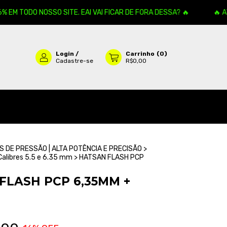
TODO NOSSO SITE. EAI VAI FICAR DE FORA DESSA? 🔥
🔥 ATENÇ
Login
/
Carrinho
(
0
)
Cadastre-se
R$0,00
 DE PRESSÃO | ALTA POTÊNCIA E PRECISÃO
>
Calibres 5.5 e 6.35 mm
>
HATSAN FLASH PCP
FLASH PCP 6,35MM +