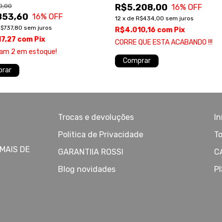
R$5.208,00
0,00
16
% OFF
853,60
16
% OFF
12
x
de
R$434,00
sem juros
$737,80
sem juros
R$4.010,16
com
Pix
17,27
com
Pix
CORRE QUE ESTA ACABANDO !!!
tam
2
em estoque!
Comprar
rar
Trocas e devoluções
In
Politica de Privacidade
To
MAIS DE
GARANTIIA ROSSI
C
Blog novidades
P