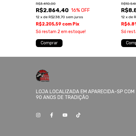
R$3.410,00
R$10.54
R$2.864,40
R$8.
FF
16
% OFF
12
x
de
R$238,70
sem juros
12
x
de
R
R$2.205,59
com
Pix
R$6.8
O !!!
Só restam
2
em estoque!
Só res
Comprar
Comp
LOJA LOCALIZADA EM APARECIDA-SP COM 
90 ANOS DE TRADIÇÃO