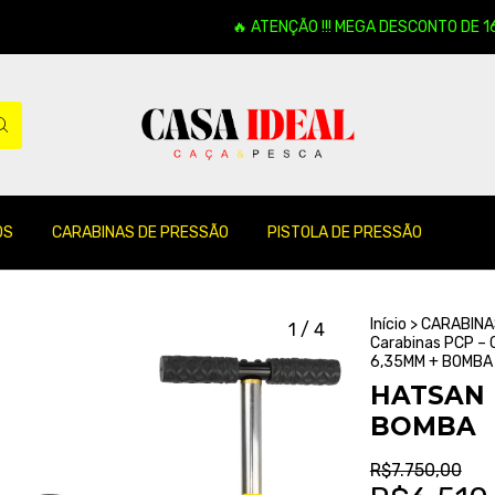
🔥 ATENÇÃO !!! MEGA DESCONTO DE 16% EM 
OS
CARABINAS DE PRESSÃO
PISTOLA DE PRESSÃO
Início
>
CARABINAS
1
/
4
Carabinas PCP – 
6,35MM + BOMBA
HATSAN 
BOMBA
R$7.750,00