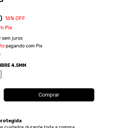
0
16
% OFF
om
Pix
0
sem juros
to
pagando com Pix
s
IBRE 4.5MM
protegida
s cuidados durante toda a compra.