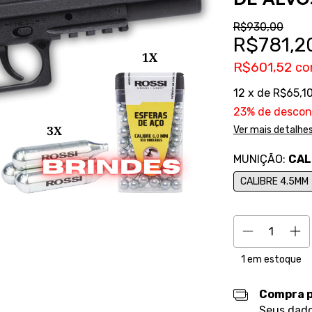
R$930,00
R$781,2
R$601,52
c
12
x de
R$65,1
23% de descon
Ver mais detalhe
MUNIÇÃO:
CAL
CALIBRE 4.5MM
1
em estoque
Compra 
Seus dado