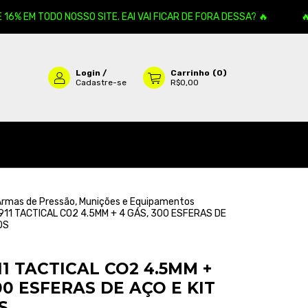
 TODO NOSSO SITE. EAI VAI FICAR DE FORA DESSA? 🔥
🔥 ATENÇ
Login
/
Carrinho
(
0
)
Cadastre-se
R$0,00
 Armas de Pressão, Munições e Equipamentos
911 TACTICAL CO2 4.5MM + 4 GÁS, 300 ESFERAS DE
OS
11 TACTICAL CO2 4.5MM +
00 ESFERAS DE AÇO E KIT
S