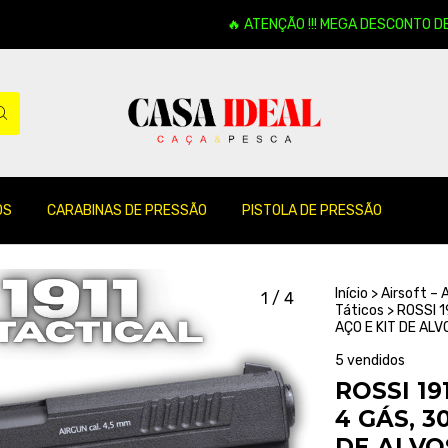
🔥 ATENÇÃO !!! MEGA DESCONTO DE 16% EM
OS
CARABINAS DE PRESSÃO
PISTOLA DE PRESSÃO
Início
>
Airsoft –
1
/
4
Táticos
>
ROSSI 1
AÇO E KIT DE ALV
5 vendidos
ROSSI 19
4 GÁS, 3
DE ALVO