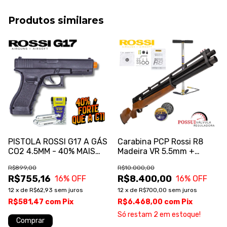
Produtos similares
PISTOLA ROSSI G17 A GÁS
Carabina PCP Rossi R8
CO2 4.5MM - 40% MAIS
Madeira VR 5.5mm +
FORTE
BOMBA
R$899,00
R$10.000,00
R$755,16
R$8.400,00
16
% OFF
16
% OFF
12
x
de
R$62,93
sem juros
12
x
de
R$700,00
sem juros
R$581,47
com
Pix
R$6.468,00
com
Pix
Só restam
2
em estoque!
Comprar